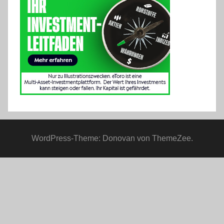
WordPress-Theme: Donovan von ThemeZee.