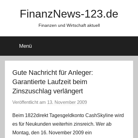
Zum
FinanzNews-123.de
Inhalt
springen
Finanzen und Wirtschaft aktuell
Menü
Gute Nachricht für Anleger:
Garantierte Laufzeit beim
Zinszuschlag verlängert
Veröffentlicht am
13. November 2009
v
o
Beim 1822direkt Tagesgeldkonto CashSkyline wird
n
es für Neukunden weiterhin zinsreich. Wer ab
C
Montag, den 16. November 2009 ein
h