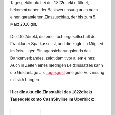
Tagesgeldkonto bei der 1822direkt eröffnet,
r
bekommt neben der Basisverzinsung auch noch
i
s
einen garantierten Zinszuschlag, der bis zum 5.
t
März 2010 gilt.
e
Die 1822direkt, die eine Tochtergesellschaft der
l
W
Frankfurter Sparkasse ist, und die zugleich Mitglied
.
im freiwilligen Einlagensicherungsfonds des
Bankenverbandes, zeigt damit vor allem eines:
Auch in Zeiten eines niedrigen Leitzinssatzes kann
die Geldanlage als
Tagesgeld
eine gute Verzinsung
mit sich bringen.
Hier die aktuelle Zinsstaffel des 1822direkt
Tagesgeldkonto CashSkyline im Überblick: