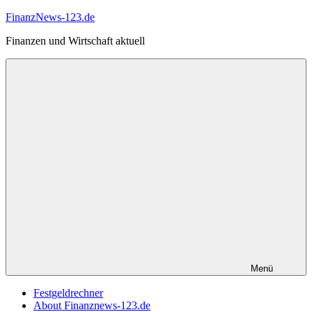
Zum
FinanzNews-123.de
Inhalt
Finanzen und Wirtschaft aktuell
springen
Menü
Festgeldrechner
About Finanznews-123.de