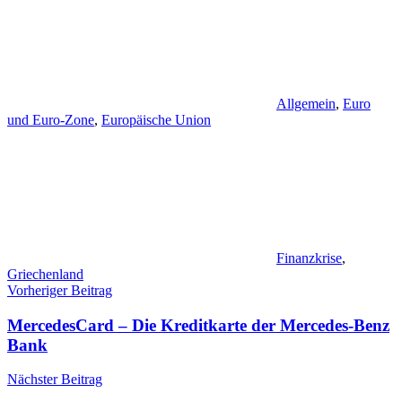
Allgemein
,
Euro
und Euro-Zone
,
Europäische Union
Finanzkrise
,
Griechenland
Beitragsnavigation
Vorheriger Beitrag
MercedesCard – Die Kreditkarte der Mercedes-Benz
Bank
Nächster Beitrag