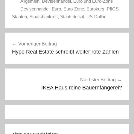
Allgemein
,
Devisenhandel
,
Euro und Euro-Zone
Devisenhandel
,
Euro
,
Euro-Zone
,
Eurokurs
,
PIIGS-
Staaten
,
Staatsbankrott
,
Staatsdefizit
,
US-Dollar
Beitragsnavigation
Vorheriger Beitrag
Hypo Real Estate schreibt weiter rote Zahlen
Nächster Beitrag
IKEA Haus reine Bauernfängerei?