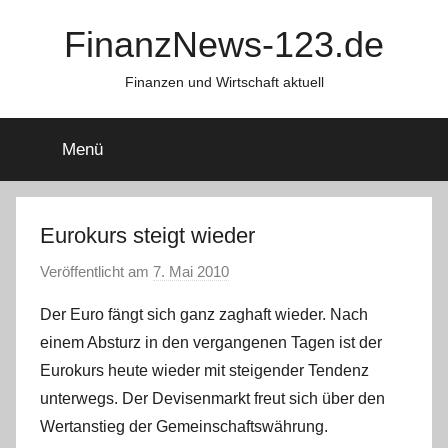
Zum
FinanzNews-123.de
Inhalt
springen
Finanzen und Wirtschaft aktuell
Menü
Eurokurs steigt wieder
Veröffentlicht am
7. Mai 2010
v
o
Der Euro fängt sich ganz zaghaft wieder. Nach
n
einem Absturz in den vergangenen Tagen ist der
C
Eurokurs heute wieder mit steigender Tendenz
h
unterwegs. Der Devisenmarkt freut sich über den
r
Wertanstieg der Gemeinschaftswährung.
i