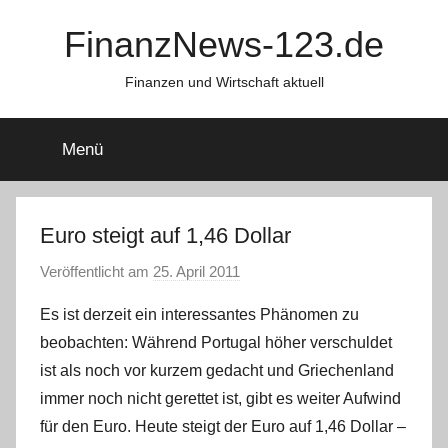
Zum
FinanzNews-123.de
Inhalt
springen
Finanzen und Wirtschaft aktuell
Menü
Euro steigt auf 1,46 Dollar
Veröffentlicht am
25. April 2011
v
o
Es ist derzeit ein interessantes Phänomen zu
n
beobachten: Während Portugal höher verschuldet
a
ist als noch vor kurzem gedacht und Griechenland
d
immer noch nicht gerettet ist, gibt es weiter Aufwind
m
für den Euro. Heute steigt der Euro auf 1,46 Dollar –
i