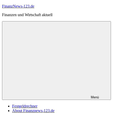
Zum
FinanzNews-123.de
Inhalt
Finanzen und Wirtschaft aktuell
springen
Menü
Festgeldrechner
About Finanznews-123.de