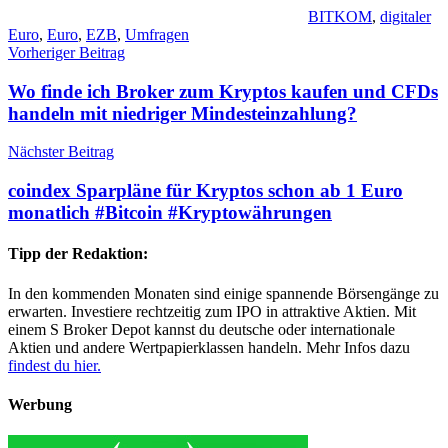
BITKOM
,
digitaler
Euro
,
Euro
,
EZB
,
Umfragen
Beitragsnavigation
Vorheriger Beitrag
Wo finde ich Broker zum Kryptos kaufen und CFDs
handeln mit niedriger Mindesteinzahlung?
Nächster Beitrag
coindex Sparpläne für Kryptos schon ab 1 Euro
monatlich #Bitcoin #Kryptowährungen
Tipp der Redaktion:
In den kommenden Monaten sind einige spannende Börsengänge zu
erwarten. Investiere rechtzeitig zum IPO in attraktive Aktien. Mit
einem S Broker Depot kannst du deutsche oder internationale
Aktien und andere Wertpapierklassen handeln. Mehr Infos dazu
findest du hier.
Werbung