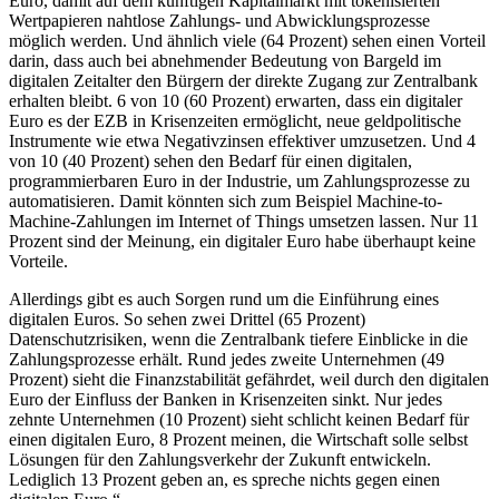
Euro, damit auf dem künftigen Kapitalmarkt mit tokenisierten
Wertpapieren nahtlose Zahlungs- und Abwicklungsprozesse
möglich werden. Und ähnlich viele (64 Prozent) sehen einen Vorteil
darin, dass auch bei abnehmender Bedeutung von Bargeld im
digitalen Zeitalter den Bürgern der direkte Zugang zur Zentralbank
erhalten bleibt. 6 von 10 (60 Prozent) erwarten, dass ein digitaler
Euro es der EZB in Krisenzeiten ermöglicht, neue geldpolitische
Instrumente wie etwa Negativzinsen effektiver umzusetzen. Und 4
von 10 (40 Prozent) sehen den Bedarf für einen digitalen,
programmierbaren Euro in der Industrie, um Zahlungsprozesse zu
automatisieren. Damit könnten sich zum Beispiel Machine-to-
Machine-Zahlungen im Internet of Things umsetzen lassen. Nur 11
Prozent sind der Meinung, ein digitaler Euro habe überhaupt keine
Vorteile.
Allerdings gibt es auch Sorgen rund um die Einführung eines
digitalen Euros. So sehen zwei Drittel (65 Prozent)
Datenschutzrisiken, wenn die Zentralbank tiefere Einblicke in die
Zahlungsprozesse erhält. Rund jedes zweite Unternehmen (49
Prozent) sieht die Finanzstabilität gefährdet, weil durch den digitalen
Euro der Einfluss der Banken in Krisenzeiten sinkt. Nur jedes
zehnte Unternehmen (10 Prozent) sieht schlicht keinen Bedarf für
einen digitalen Euro, 8 Prozent meinen, die Wirtschaft solle selbst
Lösungen für den Zahlungsverkehr der Zukunft entwickeln.
Lediglich 13 Prozent geben an, es spreche nichts gegen einen