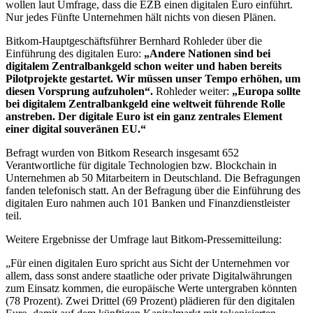
wollen laut Umfrage, dass die EZB einen digitalen Euro einführt.
Nur jedes Fünfte Unternehmen hält nichts von diesen Plänen.
Bitkom-Hauptgeschäftsführer Bernhard Rohleder über die
Einführung des digitalen Euro:
„Andere Nationen sind bei
digitalem Zentralbankgeld schon weiter und haben bereits
Pilotprojekte gestartet. Wir müssen unser Tempo erhöhen, um
diesen Vorsprung aufzuholen“.
Rohleder weiter:
„Europa sollte
bei digitalem Zentralbankgeld eine weltweit führende Rolle
anstreben. Der digitale Euro ist ein ganz zentrales Element
einer digital souveränen EU.“
Befragt wurden von Bitkom Research insgesamt 652
Verantwortliche für digitale Technologien bzw. Blockchain in
Unternehmen ab 50 Mitarbeitern in Deutschland. Die Befragungen
fanden telefonisch statt. An der Befragung über die Einführung des
digitalen Euro nahmen auch 101 Banken und Finanzdienstleister
teil.
Weitere Ergebnisse der Umfrage laut Bitkom-Pressemitteilung:
„Für einen digitalen Euro spricht aus Sicht der Unternehmen vor
allem, dass sonst andere staatliche oder private Digitalwährungen
zum Einsatz kommen, die europäische Werte untergraben könnten
(78 Prozent). Zwei Drittel (69 Prozent) plädieren für den digitalen