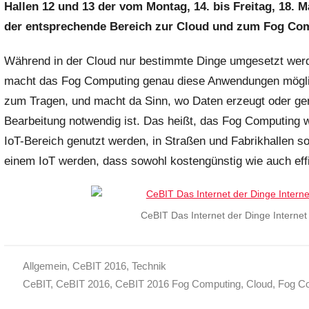
m
Hallen 12 und 13 der vom Montag, 14. bis Freitag, 18.
i
der entsprechende Bereich zur Cloud und zum Fog Comp
n
Während in der Cloud nur bestimmte Dinge umgesetzt werden
macht das Fog Computing genau diese Anwendungen möglic
zum Tragen, und macht da Sinn, wo Daten erzeugt oder genu
Bearbeitung notwendig ist. Das heißt, das Fog Computing 
IoT-Bereich genutzt werden, in Straßen und Fabrikhallen
einem IoT werden, dass sowohl kostengünstig wie auch effiz
CeBIT Das Internet der Dinge Interne
Allgemein
,
CeBIT 2016
,
Technik
CeBIT
,
CeBIT 2016
,
CeBIT 2016 Fog Computing
,
Cloud
,
Fog C