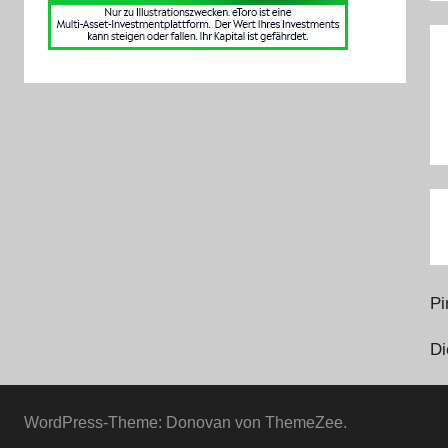
B
Pi
Di
WordPress-Theme: Donovan von ThemeZee.