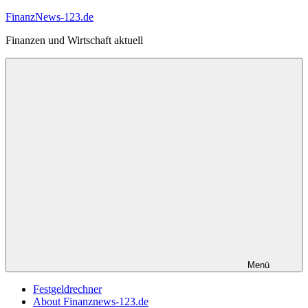
Zum
FinanzNews-123.de
Inhalt
Finanzen und Wirtschaft aktuell
springen
Menü
Festgeldrechner
About Finanznews-123.de