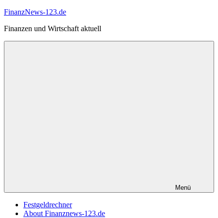
Zum
FinanzNews-123.de
Inhalt
Finanzen und Wirtschaft aktuell
springen
Menü
Festgeldrechner
About Finanznews-123.de