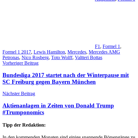
F1
,
Formel 1
,
Formel 1 2017
,
Lewis Hamilton
,
Mercedes
,
Mercedes AMG
Petronas
,
Nico Rosberg
,
Toto Wolff
,
Valtteri Bottas
Beitragsnavigation
Vorheriger Beitrag
Bundesliga 2017 startet nach der Winterpause mit
SC Freiburg gegen Bayern München
Nächster Beitrag
Aktienanlagen in Zeiten von Donald Trump
#Trumponomics
Tipp der Redaktion:
In den kommenden Monaten sind einige spannende Börsengänge zu