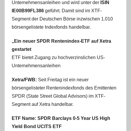
Unternehmensanleihen und wird unter der
ISIN
s
s
IE00B99FL386
geführt. Damit sind im XTF-
e
Segment der Deutschen Börse inzwischen 1.010
börsengelistete Indexfonds handelbar.
„Ein neuer SPDR Rentenindex-ETF auf Xetra
gestartet
ETF bietet Zugang zu hochverzinslichen US-
Unternehmensanleihen
Xetra/FWB:
Seit Freitag ist ein neuer
börsengelisteter Rentenindexfonds des Emittenten
SPDR (State Street Global Advisors) im XTF-
Segment auf Xetra handelbar.
ETF Name: SPDR Barclays 0-5 Year US High
Yield Bond UCITS ETF