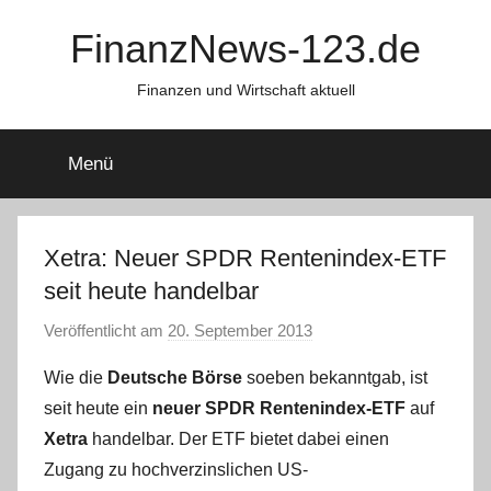
Zum
FinanzNews-123.de
Inhalt
springen
Finanzen und Wirtschaft aktuell
Menü
Xetra: Neuer SPDR Rentenindex-ETF
seit heute handelbar
Veröffentlicht am
20. September 2013
v
o
Wie die
Deutsche Börse
soeben bekanntgab, ist
n
seit heute ein
neuer SPDR Rentenindex-ETF
auf
P
Xetra
handelbar. Der ETF bietet dabei einen
r
Zugang zu hochverzinslichen US-
e