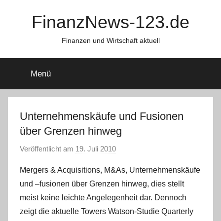
Zum
FinanzNews-123.de
Inhalt
springen
Finanzen und Wirtschaft aktuell
Menü
Unternehmenskäufe und Fusionen
über Grenzen hinweg
Veröffentlicht am
19. Juli 2010
v
o
Mergers & Acquisitions, M&As, Unternehmenskäufe
n
und –fusionen über Grenzen hinweg, dies stellt
C
meist keine leichte Angelegenheit dar. Dennoch
h
zeigt die aktuelle Towers Watson-Studie Quarterly
r