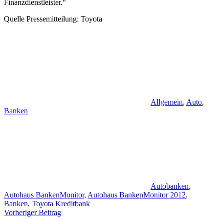
Finanzdienstleister.“
Quelle Pressemitteilung: Toyota
Allgemein
,
Auto
,
Banken
Autobanken
,
Autohaus BankenMonitor
,
Autohaus BankenMonitor 2012
,
Banken
,
Toyota Kreditbank
Beitragsnavigation
Vorheriger Beitrag