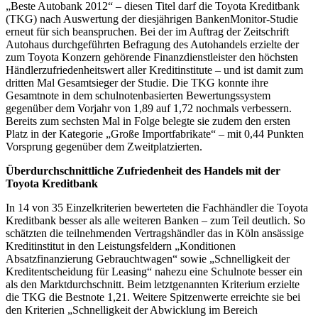
„Beste Autobank 2012“ – diesen Titel darf die Toyota Kreditbank
(TKG) nach Auswertung der diesjährigen BankenMonitor-Studie
erneut für sich beanspruchen. Bei der im Auftrag der Zeitschrift
Autohaus durchgeführten Befragung des Autohandels erzielte der
zum Toyota Konzern gehörende Finanzdienstleister den höchsten
Händlerzufriedenheitswert aller Kreditinstitute – und ist damit zum
dritten Mal Gesamtsieger der Studie. Die TKG konnte ihre
Gesamtnote in dem schulnotenbasierten Bewertungssystem
gegenüber dem Vorjahr von 1,89 auf 1,72 nochmals verbessern.
Bereits zum sechsten Mal in Folge belegte sie zudem den ersten
Platz in der Kategorie „Große Importfabrikate“ – mit 0,44 Punkten
Vorsprung gegenüber dem Zweitplatzierten.
Überdurchschnittliche Zufriedenheit des Handels mit der
Toyota Kreditbank
In 14 von 35 Einzelkriterien bewerteten die Fachhändler die Toyota
Kreditbank besser als alle weiteren Banken – zum Teil deutlich. So
schätzten die teilnehmenden Vertragshändler das in Köln ansässige
Kreditinstitut in den Leistungsfeldern „Konditionen
Absatzfinanzierung Gebrauchtwagen“ sowie „Schnelligkeit der
Kreditentscheidung für Leasing“ nahezu eine Schulnote besser ein
als den Marktdurchschnitt. Beim letztgenannten Kriterium erzielte
die TKG die Bestnote 1,21. Weitere Spitzenwerte erreichte sie bei
den Kriterien „Schnelligkeit der Abwicklung im Bereich