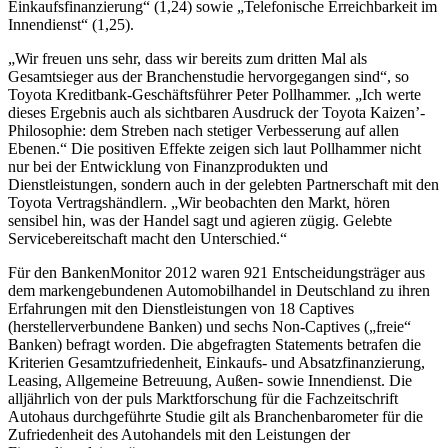
Einkaufsfinanzierung“ (1,24) sowie „Telefonische Erreichbarkeit im
Innendienst“ (1,25).
„Wir freuen uns sehr, dass wir bereits zum dritten Mal als
Gesamtsieger aus der Branchenstudie hervorgegangen sind“, so
Toyota Kreditbank-Geschäftsführer Peter Pollhammer. „Ich werte
dieses Ergebnis auch als sichtbaren Ausdruck der Toyota Kaizen’-
Philosophie: dem Streben nach stetiger Verbesserung auf allen
Ebenen.“ Die positiven Effekte zeigen sich laut Pollhammer nicht
nur bei der Entwicklung von Finanzprodukten und
Dienstleistungen, sondern auch in der gelebten Partnerschaft mit den
Toyota Vertragshändlern. „Wir beobachten den Markt, hören
sensibel hin, was der Handel sagt und agieren zügig. Gelebte
Servicebereitschaft macht den Unterschied.“
Für den BankenMonitor 2012 waren 921 Entscheidungsträger aus
dem markengebundenen Automobilhandel in Deutschland zu ihren
Erfahrungen mit den Dienstleistungen von 18 Captives
(herstellerverbundene Banken) und sechs Non-Captives („freie“
Banken) befragt worden. Die abgefragten Statements betrafen die
Kriterien Gesamtzufriedenheit, Einkaufs- und Absatzfinanzierung,
Leasing, Allgemeine Betreuung, Außen- sowie Innendienst. Die
alljährlich von der puls Marktforschung für die Fachzeitschrift
Autohaus durchgeführte Studie gilt als Branchenbarometer für die
Zufriedenheit des Autohandels mit den Leistungen der