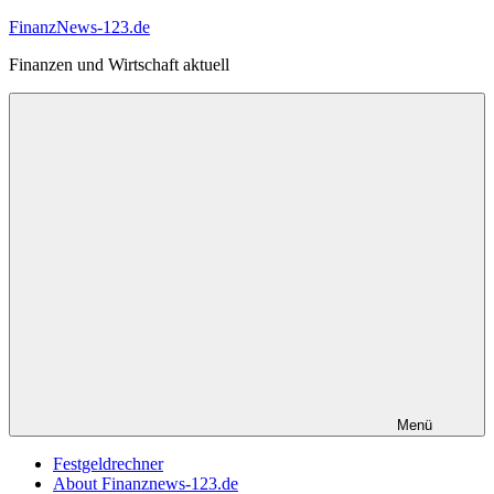
Zum
FinanzNews-123.de
Inhalt
Finanzen und Wirtschaft aktuell
springen
Menü
Festgeldrechner
About Finanznews-123.de