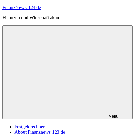
Zum
FinanzNews-123.de
Inhalt
Finanzen und Wirtschaft aktuell
springen
Menü
Festgeldrechner
About Finanznews-123.de