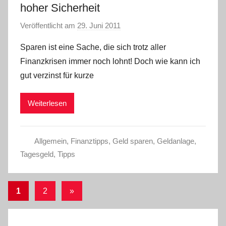
hoher Sicherheit
Veröffentlicht am
29. Juni 2011
v
o
Sparen ist eine Sache, die sich trotz aller
n
Finanzkrisen immer noch lohnt! Doch wie kann ich
L
gut verzinst für kurze
a
r
Weiterlesen
a
W
.
Allgemein
,
Finanztipps
,
Geld sparen
,
Geldanlage
,
Tagesgeld
,
Tipps
Seitennummerierung
Nächste
1
2
»
Beiträge
der