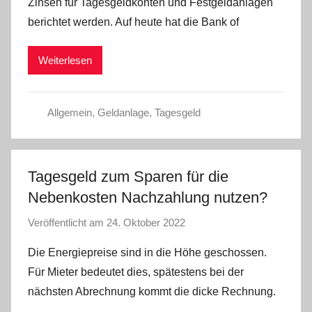
Zinsen für Tagesgeldkonten und Festgeldanlagen
a
berichtet werden. Auf heute hat die Bank of
d
m
Weiterlesen
i
n
Allgemein
,
Geldanlage
,
Tagesgeld
Tagesgeld zum Sparen für die
Nebenkosten Nachzahlung nutzen?
Veröffentlicht am
24. Oktober 2022
v
o
Die Energiepreise sind in die Höhe geschossen.
n
Für Mieter bedeutet dies, spätestens bei der
a
nächsten Abrechnung kommt die dicke Rechnung.
d