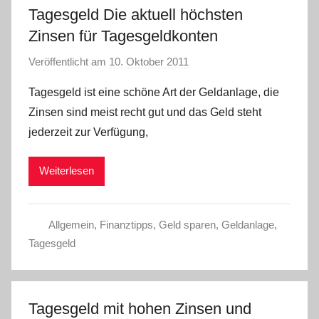
Tagesgeld Die aktuell höchsten
Zinsen für Tagesgeldkonten
Veröffentlicht am
10. Oktober 2011
v
o
Tagesgeld ist eine schöne Art der Geldanlage, die
n
Zinsen sind meist recht gut und das Geld steht
L
jederzeit zur Verfügung,
a
r
Weiterlesen
a
W
.
Allgemein
,
Finanztipps
,
Geld sparen
,
Geldanlage
,
Tagesgeld
Tagesgeld mit hohen Zinsen und