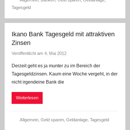
Tagesgeld
Ikano Bank Tagesgeld mit attraktiven
Zinsen
Veröffentlicht am
4. Mai 2012
v
o
Derzeit geht es ja munter zu im Bereich der
n
Tagesgeldzinsen. Kaum eine Woche vergeht, in der
C
nicht irgendeine Bank die
h
r
Weiterlesen
i
s
t
Allgemein
,
Geld sparen
,
Geldanlage
,
Tagesgeld
e
l