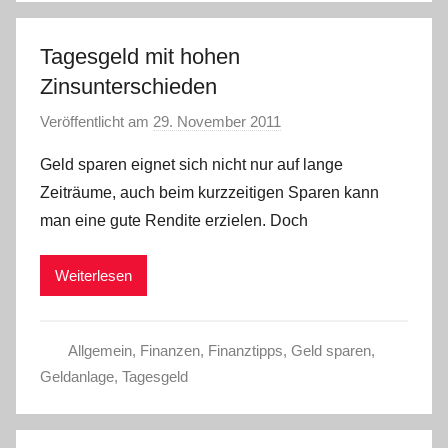
W
.
Tagesgeld mit hohen
Zinsunterschieden
Veröffentlicht am
29. November 2011
v
o
Geld sparen eignet sich nicht nur auf lange
n
Zeiträume, auch beim kurzzeitigen Sparen kann
L
man eine gute Rendite erzielen. Doch
a
r
Weiterlesen
a
W
.
Allgemein
,
Finanzen
,
Finanztipps
,
Geld sparen
,
Geldanlage
,
Tagesgeld