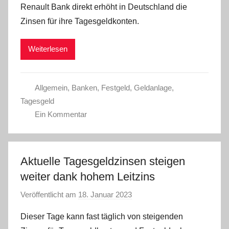
Renault Bank direkt erhöht in Deutschland die
a
Zinsen für ihre Tagesgeldkonten.
d
m
Weiterlesen
i
n
Allgemein
,
Banken
,
Festgeld
,
Geldanlage
,
Tagesgeld
Ein Kommentar
Aktuelle Tagesgeldzinsen steigen
weiter dank hohem Leitzins
Veröffentlicht am
18. Januar 2023
v
o
Dieser Tage kann fast täglich von steigenden
n