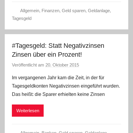
Allgemein
,
Finanzen
,
Geld sparen
,
Geldanlage
,
Tagesgeld
#Tagesgeld: Statt Negativzinsen
Zinsen über ein Prozent!
Veröffentlicht am
20. Oktober 2015
v
o
Im vergangenen Jahr kam die Zeit, in der für
n
Tagesgeldkonten Negativzinsen eingeführt wurden.
a
Das heißt: die Sparer erhielten keine Zinsen
d
m
Weiterlesen
i
n
Allgemein
,
Banken
,
Geld sparen
,
Geldanlage
,