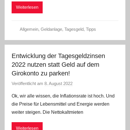
m
Weiterlesen
i
n
Allgemein
,
Geldanlage
,
Tagesgeld
,
Tipps
Entwicklung der Tagesgeldzinsen
2022 nutzen statt Geld auf dem
Girokonto zu parken!
Veröffentlicht am
8. August 2022
v
o
Ok, wir alle wissen, die Inflationsrate ist hoch. Und
n
die Preise für Lebensmittel und Energie werden
a
weiter steigen. Die Nettokaltmieten
d
m
Weiterlesen
i