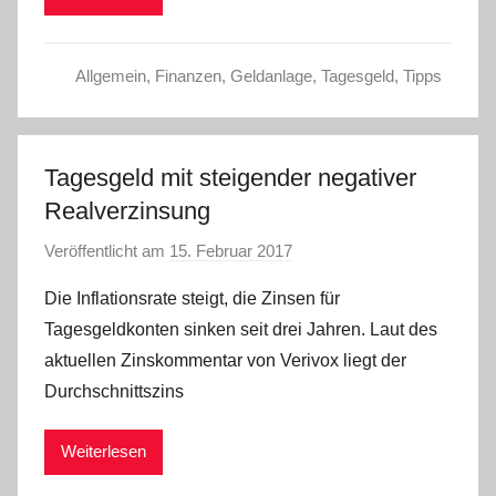
n
Allgemein
,
Finanzen
,
Geldanlage
,
Tagesgeld
,
Tipps
Tagesgeld mit steigender negativer
Realverzinsung
Veröffentlicht am
15. Februar 2017
v
o
Die Inflationsrate steigt, die Zinsen für
n
Tagesgeldkonten sinken seit drei Jahren. Laut des
C
aktuellen Zinskommentar von Verivox liegt der
W
Durchschnittszins
Weiterlesen