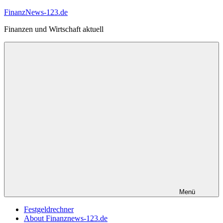
Zum
FinanzNews-123.de
Inhalt
Finanzen und Wirtschaft aktuell
springen
Menü
Festgeldrechner
About Finanznews-123.de