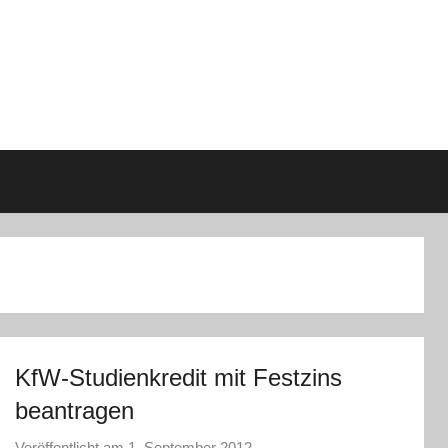
KfW-Studienkredit mit Festzins
beantragen
Veröffentlicht am
1. September 2012
v