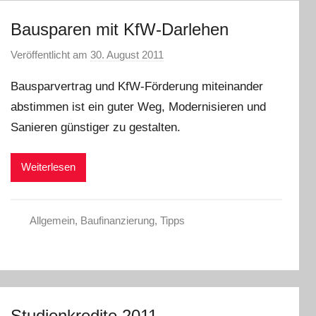
Bausparen mit KfW-Darlehen
Veröffentlicht am
30. August 2011
v
o
Bausparvertrag und KfW-Förderung miteinander
n
abstimmen ist ein guter Weg, Modernisieren und
P
Sanieren günstiger zu gestalten.
r
e
s
Weiterlesen
s
e
Allgemein
,
Baufinanzierung
,
Tipps
Studienkredite 2011