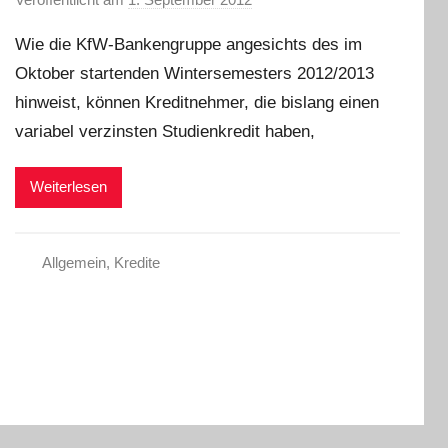
o
Wie die KfW-Bankengruppe angesichts des im
n
Oktober startenden Wintersemesters 2012/2013
C
hinweist, können Kreditnehmer, die bislang einen
h
r
variabel verzinsten Studienkredit haben,
i
s
Weiterlesen
t
e
l
Allgemein
,
Kredite
W
.