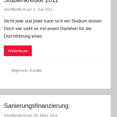
Veröffentlicht am
1. Juli 2011
v
o
Nicht jede und jeder kann sich ein Studium leisten.
n
Doch wie sieht es mit einem Darlehen für die
L
Durchführung eines
a
r
a
Weiterlesen
W
.
Allgemein
,
Kredite
Sanierungsfinanzierung
Veröffentlicht am
24. März 2011
v