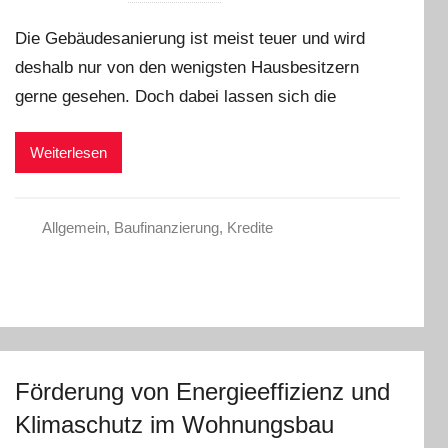
o
Die Gebäudesanierung ist meist teuer und wird
n
deshalb nur von den wenigsten Hausbesitzern
L
gerne gesehen. Doch dabei lassen sich die
a
r
a
Weiterlesen
W
.
Allgemein
,
Baufinanzierung
,
Kredite
Förderung von Energieeffizienz und
Klimaschutz im Wohnungsbau