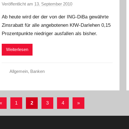
Veröffentlicht am
13. September 2010
v
o
Ab heute wird der der von der ING-DiBa gewährte
n
Zinsrabatt für alle angebotenen KfW-Darlehen 0,15
C
Prozentpunkte niedriger ausfallen als bisher.
h
r
i
Weiterlesen
s
t
e
Allgemein
,
Banken
l
W
.
eitennummerierung
Vorherige
Nächste
«
1
2
3
4
»
er
Beiträge
Beiträge
eiträge