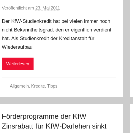
Veröffentlicht am
23. Mai 2011
v
o
Der KfW-Studienkredit hat bei vielen immer noch
n
nicht Bekanntheitsgrad, den er eigentlich verdient
L
hat. Als Studienkredit der Kreditanstalt für
a
r
Wiederaufbau
a
W
Weiterlesen
.
Allgemein
,
Kredite
,
Tipps
Förderprogramme der KfW –
Zinsrabatt für KfW-Darlehen sinkt