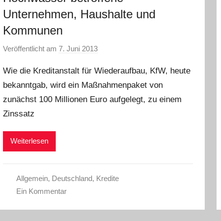
Unternehmen, Haushalte und
Kommunen
Veröffentlicht am
7. Juni 2013
v
o
Wie die Kreditanstalt für Wiederaufbau, KfW, heute
n
bekanntgab, wird ein Maßnahmenpaket von
P
zunächst 100 Millionen Euro aufgelegt, zu einem
r
e
Zinssatz
s
s
Weiterlesen
e
Allgemein
,
Deutschland
,
Kredite
Ein Kommentar