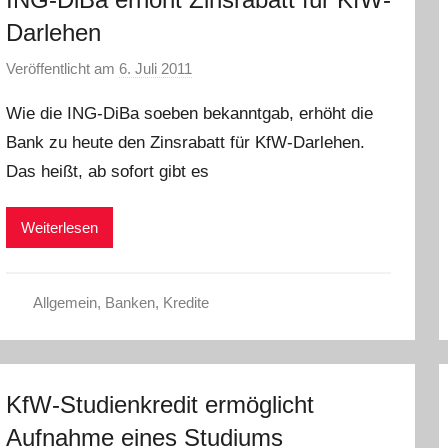
Darlehen
Veröffentlicht am
6. Juli 2011
v
o
Wie die ING-DiBa soeben bekanntgab, erhöht die
n
Bank zu heute den Zinsrabatt für KfW-Darlehen.
L
Das heißt, ab sofort gibt es
a
r
a
Weiterlesen
W
.
Allgemein
,
Banken
,
Kredite
KfW-Studienkredit ermöglicht
Aufnahme eines Studiums