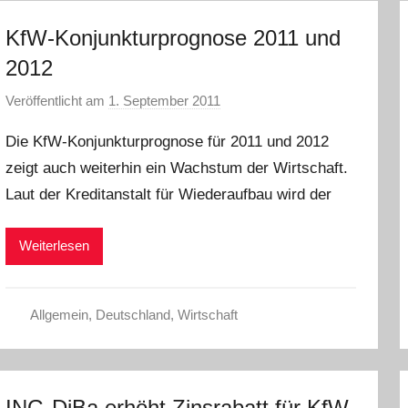
KfW-Konjunkturprognose 2011 und
2012
Veröffentlicht am
1. September 2011
v
o
Die KfW-Konjunkturprognose für 2011 und 2012
n
zeigt auch weiterhin ein Wachstum der Wirtschaft.
P
Laut der Kreditanstalt für Wiederaufbau wird der
r
e
s
Weiterlesen
s
e
Allgemein
,
Deutschland
,
Wirtschaft
ING-DiBa erhöht Zinsrabatt für KfW-