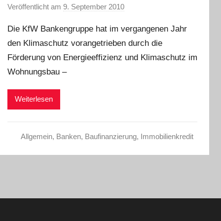
Veröffentlicht am
9. September 2010
v
o
Die KfW Bankengruppe hat im vergangenen Jahr
n
den Klimaschutz vorangetrieben durch die
C
Förderung von Energieeffizienz und Klimaschutz im
h
r
Wohnungsbau –
i
s
Weiterlesen
t
e
l
Allgemein
,
Banken
,
Baufinanzierung
,
Immobilienkredit
W
.