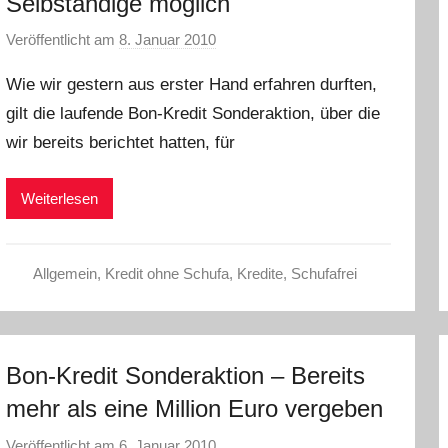
Selbständige möglich
Veröffentlicht am
8. Januar 2010
v
o
Wie wir gestern aus erster Hand erfahren durften,
n
gilt die laufende Bon-Kredit Sonderaktion, über die
L
wir bereits berichtet hatten, für
a
r
a
Weiterlesen
W
.
Allgemein
,
Kredit ohne Schufa
,
Kredite
,
Schufafrei
Bon-Kredit Sonderaktion – Bereits
mehr als eine Million Euro vergeben
Veröffentlicht am
6. Januar 2010
v