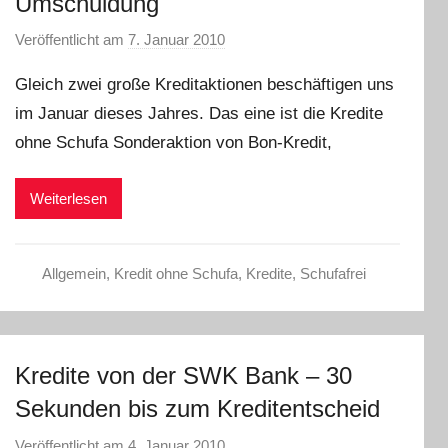
Umschuldung
Veröffentlicht am
7. Januar 2010
v
o
Gleich zwei große Kreditaktionen beschäftigen uns
n
im Januar dieses Jahres. Das eine ist die Kredite
C
ohne Schufa Sonderaktion von Bon-Kredit,
h
r
i
Weiterlesen
s
t
e
Allgemein
,
Kredit ohne Schufa
,
Kredite
,
Schufafrei
l
W
.
Kredite von der SWK Bank – 30
Sekunden bis zum Kreditentscheid
Veröffentlicht am
4. Januar 2010
v