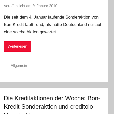
Veröffentlicht am
9. Januar 2010
v
o
Die seit dem 4. Januar laufende Sonderaktion von
n
Bon-Kredit läuft rund, als hätte Deutschland nur auf
L
eine solche Aktion gewartet.
a
r
a
Weiterlesen
W
.
Allgemein
Die Kreditaktionen der Woche: Bon-
Kredit Sonderaktion und creditolo