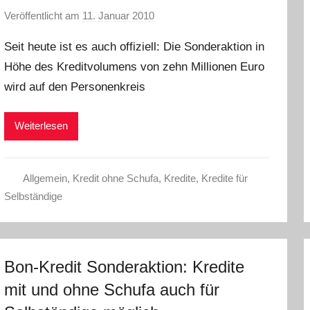
Veröffentlicht am
11. Januar 2010
v
o
Seit heute ist es auch offiziell: Die Sonderaktion in
n
Höhe des Kreditvolumens von zehn Millionen Euro
C
wird auf den Personenkreis
h
r
i
Weiterlesen
s
t
e
Allgemein
,
Kredit ohne Schufa
,
Kredite
,
Kredite für
l
Selbständige
W
.
Bon-Kredit Sonderaktion: Kredite
mit und ohne Schufa auch für