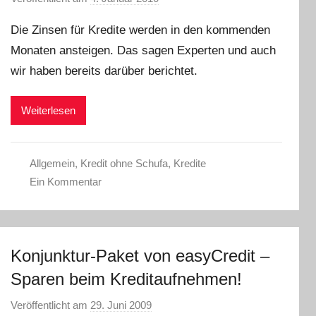
o
Die Zinsen für Kredite werden in den kommenden
n
Monaten ansteigen. Das sagen Experten und auch
C
wir haben bereits darüber berichtet.
h
r
i
Weiterlesen
s
t
e
Allgemein
,
Kredit ohne Schufa
,
Kredite
l
Ein Kommentar
W
.
Konjunktur-Paket von easyCredit –
Sparen beim Kreditaufnehmen!
Veröffentlicht am
29. Juni 2009
v