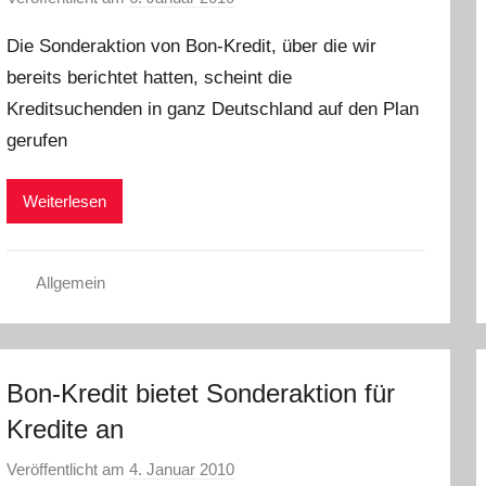
o
Die Sonderaktion von Bon-Kredit, über die wir
n
bereits berichtet hatten, scheint die
C
Kreditsuchenden in ganz Deutschland auf den Plan
h
r
gerufen
i
s
Weiterlesen
t
e
l
Allgemein
W
.
Bon-Kredit bietet Sonderaktion für
Kredite an
Veröffentlicht am
4. Januar 2010
v