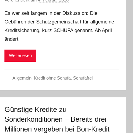
o
Es war seit langem in der Diskussion: Die
n
Gebühren der Schutzgemeinschaft für allgemeine
C
Kreditsicherung, kurz SCHUFA genannt. Ab April
h
r
ändert
i
s
Weiterlesen
t
e
l
Allgemein
,
Kredit ohne Schufa
,
Schufafrei
W
.
Günstige Kredite zu
Sonderkonditionen – Bereits drei
Millionen vergeben bei Bon-Kredit