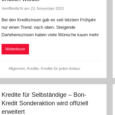
Veröffentlicht am
23. November 2023
v
o
Bei den Kreditzinsen gab es seit letztem Frühjahr
n
nur einen Trend: nach oben. Steigende
a
Darlehenszinsen haben viele Wünsche kaum mehr
d
m
i
Weiterlesen
n
Allgemein
,
Kredite
,
Kredite für jeden Anlass
Kredite für Selbständige – Bon-
Kredit Sonderaktion wird offiziell
erweitert