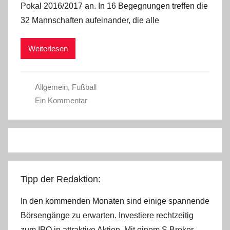
Pokal 2016/2017 an. In 16 Begegnungen treffen die
C
32 Mannschaften aufeinander, die alle
W
Weiterlesen
Allgemein
,
Fußball
Ein Kommentar
Tipp der Redaktion:
In den kommenden Monaten sind einige spannende
Börsengänge zu erwarten. Investiere rechtzeitig
zum IPO in attraktive Aktien. Mit einem S Broker