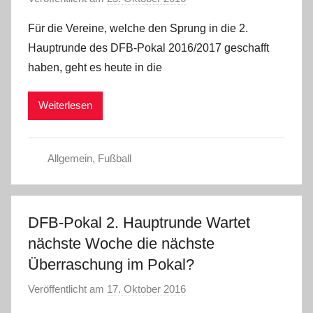
o
Für die Vereine, welche den Sprung in die 2.
n
Hauptrunde des DFB-Pokal 2016/2017 geschafft
C
haben, geht es heute in die
W
Weiterlesen
Allgemein
,
Fußball
DFB-Pokal 2. Hauptrunde Wartet
nächste Woche die nächste
Überraschung im Pokal?
Veröffentlicht am
17. Oktober 2016
v
o