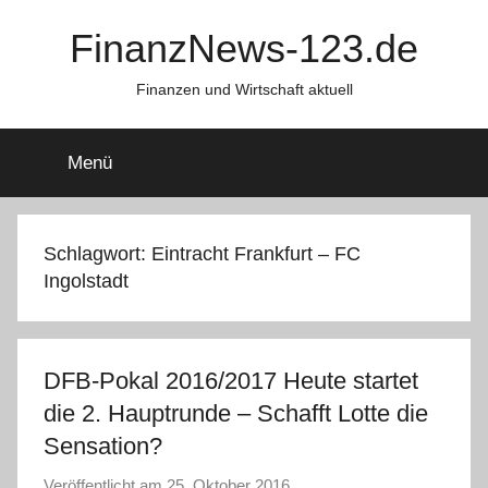
Zum
FinanzNews-123.de
Inhalt
springen
Finanzen und Wirtschaft aktuell
Menü
Schlagwort:
Eintracht Frankfurt – FC
Ingolstadt
DFB-Pokal 2016/2017 Heute startet
die 2. Hauptrunde – Schafft Lotte die
Sensation?
Veröffentlicht am
25. Oktober 2016
v