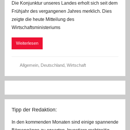
Die Konjunktur unseres Landes erholt sich seit dem
n
Frühjahr des vergangenen Jahres merklich. Dies
C
zeigte die heute Mitteilung des
h
Wirtschaftsministeriums
r
i
Weiterlesen
s
t
e
Allgemein
,
Deutschland
,
Wirtschaft
l
W
.
Tipp der Redaktion:
In den kommenden Monaten sind einige spannende