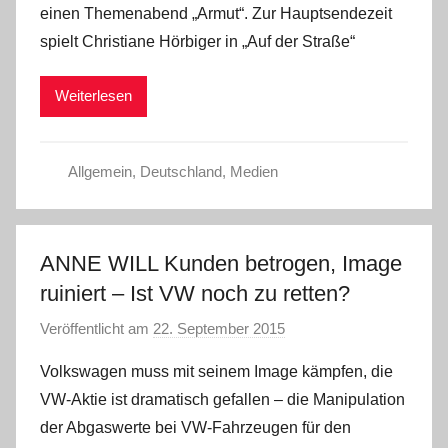
einen Themenabend „Armut“. Zur Hauptsendezeit
a
spielt Christiane Hörbiger in „Auf der Straße“
d
m
Weiterlesen
i
n
Allgemein
,
Deutschland
,
Medien
ANNE WILL Kunden betrogen, Image
ruiniert – Ist VW noch zu retten?
Veröffentlicht am
22. September 2015
v
o
Volkswagen muss mit seinem Image kämpfen, die
n
VW-Aktie ist dramatisch gefallen – die Manipulation
a
der Abgaswerte bei VW-Fahrzeugen für den
d