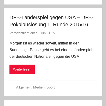
DFB-Länderspiel gegen USA – DFB-
Pokalauslosung 1. Runde 2015/16
Veröffentlicht am
9. Juni 2015
v
o
Morgen ist es wieder soweit, mitten in der
n
Bundesliga-Pause geht es bei einem Länderspiel
a
der deutschen Nationalelf gegen die USA
d
m
Weiterlesen
i
n
Allgemein
,
Medien
,
Sport