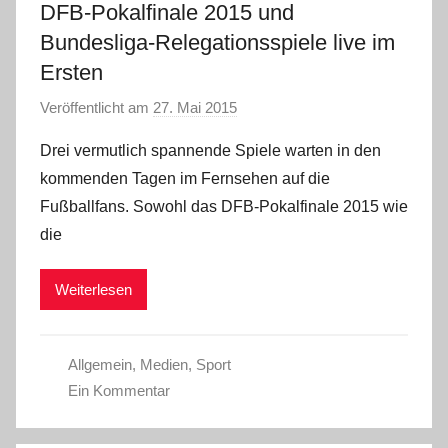
DFB-Pokalfinale 2015 und
Bundesliga-Relegationsspiele live im
Ersten
Veröffentlicht am
27. Mai 2015
v
o
Drei vermutlich spannende Spiele warten in den
n
kommenden Tagen im Fernsehen auf die
a
Fußballfans. Sowohl das DFB-Pokalfinale 2015 wie
d
die
m
i
Weiterlesen
n
Allgemein
,
Medien
,
Sport
Ein Kommentar