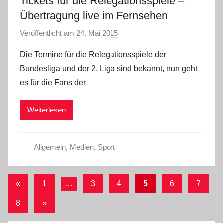
Tickets für die Relegationsspiele –
Übertragung live im Fernsehen
Veröffentlicht am
24. Mai 2015
v
o
Die Termine für die Relegationsspiele der
n
Bundesliga und der 2. Liga sind bekannt, nun geht
a
es für die Fans der
d
m
Weiterlesen
i
n
Allgemein
,
Medien
,
Sport
Seitennummerierung
Vorherige
«
1
…
3
4
5
6
7
Beiträge
der
Nächste
8
»
Beiträge
Beiträge