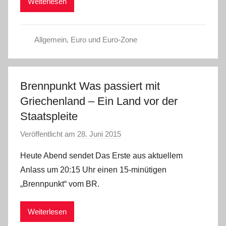
Weiterlesen
i
n
Allgemein
,
Euro und Euro-Zone
Brennpunkt Was passiert mit
Griechenland – Ein Land vor der
Staatspleite
Veröffentlicht am
28. Juni 2015
v
o
Heute Abend sendet Das Erste aus aktuellem
n
Anlass um 20:15 Uhr einen 15-minütigen
a
„Brennpunkt“ vom BR.
d
m
Weiterlesen
i
n