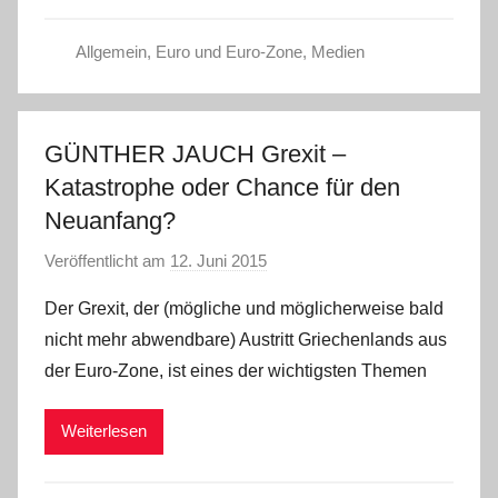
Allgemein
,
Euro und Euro-Zone
,
Medien
GÜNTHER JAUCH Grexit –
Katastrophe oder Chance für den
Neuanfang?
Veröffentlicht am
12. Juni 2015
v
o
Der Grexit, der (mögliche und möglicherweise bald
n
nicht mehr abwendbare) Austritt Griechenlands aus
a
der Euro-Zone, ist eines der wichtigsten Themen
d
m
Weiterlesen
i
n