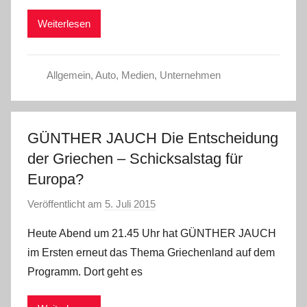
m
Weiterlesen
i
n
Allgemein
,
Auto
,
Medien
,
Unternehmen
GÜNTHER JAUCH Die Entscheidung
der Griechen – Schicksalstag für
Europa?
Veröffentlicht am
5. Juli 2015
v
o
Heute Abend um 21.45 Uhr hat GÜNTHER JAUCH
n
im Ersten erneut das Thema Griechenland auf dem
a
Programm. Dort geht es
d
m