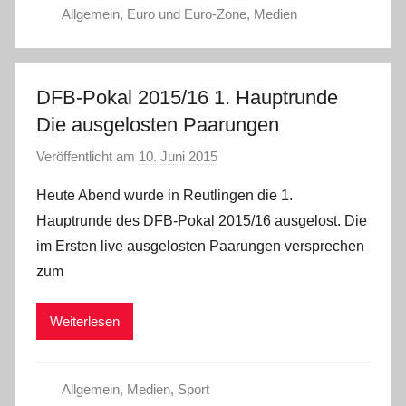
Allgemein
,
Euro und Euro-Zone
,
Medien
DFB-Pokal 2015/16 1. Hauptrunde
Die ausgelosten Paarungen
Veröffentlicht am
10. Juni 2015
v
o
Heute Abend wurde in Reutlingen die 1.
n
Hauptrunde des DFB-Pokal 2015/16 ausgelost. Die
a
im Ersten live ausgelosten Paarungen versprechen
d
zum
m
i
Weiterlesen
n
Allgemein
,
Medien
,
Sport