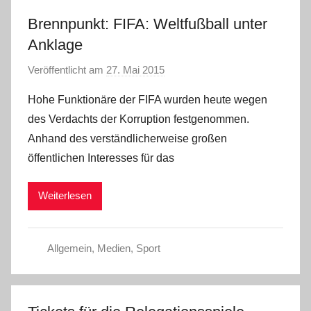
Brennpunkt: FIFA: Weltfußball unter
Anklage
Veröffentlicht am
27. Mai 2015
v
o
Hohe Funktionäre der FIFA wurden heute wegen
n
des Verdachts der Korruption festgenommen.
a
Anhand des verständlicherweise großen
d
öffentlichen Interesses für das
m
i
Weiterlesen
n
Allgemein
,
Medien
,
Sport