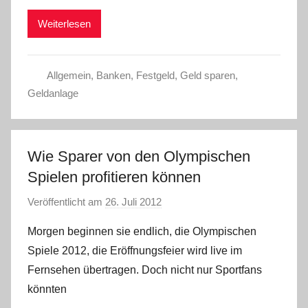
m
Weiterlesen
i
n
Allgemein
,
Banken
,
Festgeld
,
Geld sparen
,
Geldanlage
Wie Sparer von den Olympischen
Spielen profitieren können
Veröffentlicht am
26. Juli 2012
v
o
Morgen beginnen sie endlich, die Olympischen
n
Spiele 2012, die Eröffnungsfeier wird live im
C
Fernsehen übertragen. Doch nicht nur Sportfans
h
könnten
r