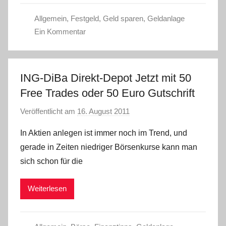
Allgemein
,
Festgeld
,
Geld sparen
,
Geldanlage
Ein Kommentar
ING-DiBa Direkt-Depot Jetzt mit 50
Free Trades oder 50 Euro Gutschrift
Veröffentlicht am
16. August 2011
v
o
In Aktien anlegen ist immer noch im Trend, und
n
gerade in Zeiten niedriger Börsenkurse kann man
L
sich schon für die
a
r
Weiterlesen
a
W
.