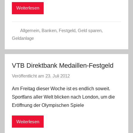
i
Weiterlesen
s
t
e
Allgemein
,
Banken
,
Festgeld
,
Geld sparen
,
l
Geldanlage
W
.
VTB Direktbank Medaillen-Festgeld
Veröffentlicht am
23. Juli 2012
v
o
Am Freitag dieser Woche ist es endlich soweit.
n
Sportfans aller Welt blicken nach London, um die
a
Eröffnung der Olympischen Spiele
d
m
Weiterlesen
i
n