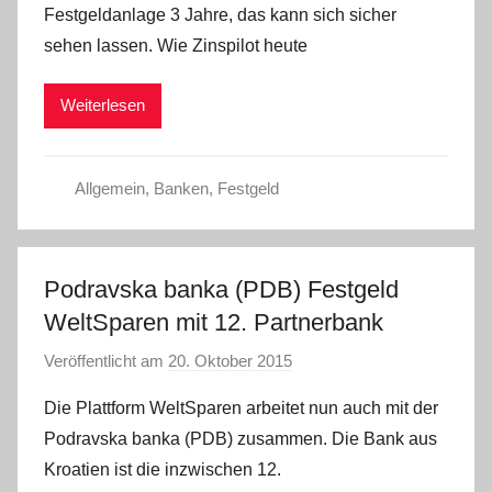
Festgeldanlage 3 Jahre, das kann sich sicher
a
sehen lassen. Wie Zinspilot heute
d
m
Weiterlesen
i
n
Allgemein
,
Banken
,
Festgeld
Podravska banka (PDB) Festgeld
WeltSparen mit 12. Partnerbank
Veröffentlicht am
20. Oktober 2015
v
o
Die Plattform WeltSparen arbeitet nun auch mit der
n
Podravska banka (PDB) zusammen. Die Bank aus
a
Kroatien ist die inzwischen 12.
d