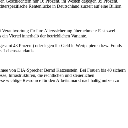
 den Geschlechtern nur 16 Prozent, im Westen dagegen 35 Prozent.
terspezifische Rentenlücke in Deutschland zurzeit auf eine Billion
t Verantwortung für ihre Alterssicherung übernehmen: Fast zwei
ein Viertel innerhalb der betrieblichen Variante.
nsgesamt 43 Prozent) oder legen ihr Geld in Wertpapieren bzw. Fonds
des Lebensstandards.
sümee von DIA-Sprecher Bernd Katzenstein. Bei Frauen bis 40 sichern
se, Infrastrukturen, die rechtlichen und steuerlichen
e wichtige Ressource für den Arbeits-markt nachhaltig nutzen zu