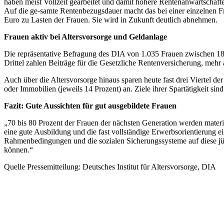
haben meist Vollzeit gearbeitet und damit höhere Rentenanwartschaft
Auf die ge-samte Rentenbezugsdauer macht das bei einer einzelnen Fr
Euro zu Lasten der Frauen. Sie wird in Zukunft deutlich abnehmen.
Frauen aktiv bei Altersvorsorge und Geldanlage
Die repräsentative Befragung des DIA von 1.035 Frauen zwischen 18 
Drittel zahlen Beiträge für die Gesetzliche Rentenversicherung, mehr a
Auch über die Altersvorsorge hinaus sparen heute fast drei Viertel d
oder Immobilien (jeweils 14 Prozent) an. Ziele ihrer Spartätigkeit si
Fazit: Gute Aussichten für gut ausgebildete Frauen
„70 bis 80 Prozent der Frauen der nächsten Generation werden mater
eine gute Ausbildung und die fast vollständige Erwerbsorientierung ei
Rahmenbedingungen und die sozialen Sicherungssysteme auf diese jün
können.“
Quelle Pressemitteilung: Deutsches Institut für Altersvorsorge, DIA