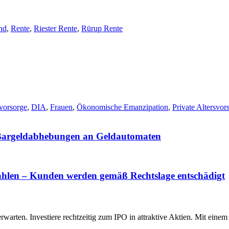
nd
,
Rente
,
Riester Rente
,
Rürup Rente
vorsorge
,
DIA
,
Frauen
,
Ökonomische Emanzipation
,
Private Altersvor
ür Bargeldabhebungen an Geldautomaten
hlen – Kunden werden gemäß Rechtslage entschädigt
rten. Investiere rechtzeitig zum IPO in attraktive Aktien. Mit einem 