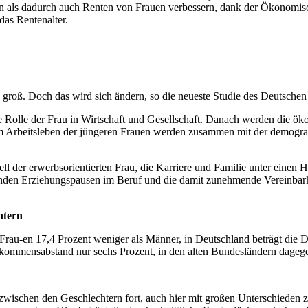
n als dadurch auch Renten von Frauen verbessern, dank der Ökonomisc
das Rentenalter.
oß. Doch das wird sich ändern, so die neueste Studie des Deutschen I
de Rolle der Frau in Wirtschaft und Gesellschaft. Danach werden die
 Arbeitsleben der jüngeren Frauen werden zusammen mit der demografi
l der erwerbsorientierten Frau, die Karriere und Familie unter einen
henden Erziehungspausen im Beruf und die damit zunehmende Vereinbar
htern
Frau-en 17,4 Prozent weniger als Männer, in Deutschland beträgt die Di
kommensabstand nur sechs Prozent, in den alten Bundesländern dagege
e zwischen den Geschlechtern fort, auch hier mit großen Unterschiede