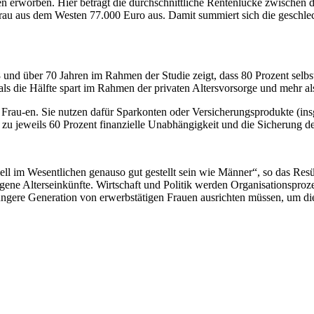
en erworben. Hier beträgt die durchschnittliche Rentenlücke zwischen
au aus dem Westen 77.000 Euro aus. Damit summiert sich die geschlech
und über 70 Jahren im Rahmen der Studie zeigt, dass 80 Prozent selbs
ls die Hälfte spart im Rahmen der privaten Altersvorsorge und mehr als 
er Frau-en. Sie nutzen dafür Sparkonten oder Versicherungsprodukte (i
nd zu jeweils 60 Prozent finanzielle Unabhängigkeit und die Sicherung 
iell im Wesentlichen genauso gut gestellt sein wie Männer“, so das Re
gene Alterseinkünfte. Wirtschaft und Politik werden Organisationsprozes
gere Generation von erwerbstätigen Frauen ausrichten müssen, um dies