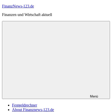
Zum
FinanzNews-123.de
Inhalt
Finanzen und Wirtschaft aktuell
springen
Menü
Festgeldrechner
About Finanznews-123.de