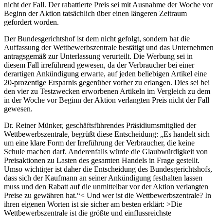
nicht der Fall. Der rabattierte Preis sei mit Ausnahme der Woche vor
Beginn der Aktion tatsächlich über einen längeren Zeitraum
gefordert worden.
Der Bundesgerichtshof ist dem nicht gefolgt, sondern hat die
Auffassung der Wettbewerbszentrale bestätigt und das Unternehmen
antragsgemäß zur Unterlassung verurteilt. Die Werbung sei in
diesem Fall irreführend gewesen, da der Verbraucher bei einer
derartigen Ankündigung erwarte, auf jeden beliebigen Artikel eine
20-prozentige Ersparnis gegenüber vorher zu erlangen. Dies sei bei
den vier zu Testzwecken erworbenen Artikeln im Vergleich zu dem
in der Woche vor Beginn der Aktion verlangten Preis nicht der Fall
gewesen.
Dr. Reiner Münker, geschäftsführendes Präsidiumsmitglied der
Wettbewerbszentrale, begrüßt diese Entscheidung: „Es handelt sich
um eine klare Form der Irreführung der Verbraucher, die keine
Schule machen darf. Anderenfalls würde die Glaubwürdigkeit von
Preisaktionen zu Lasten des gesamten Handels in Frage gestellt.
Umso wichtiger ist daher die Entscheidung des Bundesgerichtshofs,
dass sich der Kaufmann an seiner Ankündigung festhalten lassen
muss und den Rabatt auf die unmittelbar vor der Aktion verlangten
Preise zu gewähren hat.“< Und wer ist die Wettbewerbszentrale? In
ihren eigenen Worten ist sie sicher am besten erklärt: >Die
Wettbewerbszentrale ist die größte und einflussreichste