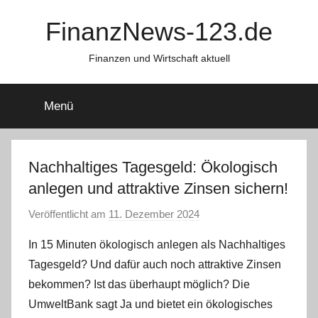
Zum
FinanzNews-123.de
Inhalt
springen
Finanzen und Wirtschaft aktuell
Menü
Nachhaltiges Tagesgeld: Ökologisch
anlegen und attraktive Zinsen sichern!
Veröffentlicht am
11. Dezember 2024
v
o
In 15 Minuten ökologisch anlegen als Nachhaltiges
n
Tagesgeld? Und dafür auch noch attraktive Zinsen
a
bekommen? Ist das überhaupt möglich? Die
d
UmweltBank sagt Ja und bietet ein ökologisches
m