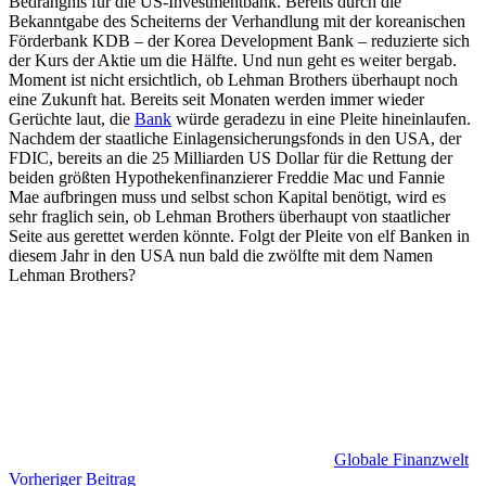
Bedrängnis für die US-Investmentbank. Bereits durch die
Bekanntgabe des Scheiterns der Verhandlung mit der koreanischen
Förderbank KDB – der Korea Development Bank – reduzierte sich
der Kurs der Aktie um die Hälfte. Und nun geht es weiter bergab.
Moment ist nicht ersichtlich, ob Lehman Brothers überhaupt noch
eine Zukunft hat. Bereits seit Monaten werden immer wieder
Gerüchte laut, die
Bank
würde geradezu in eine Pleite hineinlaufen.
Nachdem der staatliche Einlagensicherungsfonds in den USA, der
FDIC, bereits an die 25 Milliarden US Dollar für die Rettung der
beiden größten Hypothekenfinanzierer Freddie Mac und Fannie
Mae aufbringen muss und selbst schon Kapital benötigt, wird es
sehr fraglich sein, ob Lehman Brothers überhaupt von staatlicher
Seite aus gerettet werden könnte. Folgt der Pleite von elf Banken in
diesem Jahr in den USA nun bald die zwölfte mit dem Namen
Lehman Brothers?
Globale Finanzwelt
Beitragsnavigation
Vorheriger Beitrag