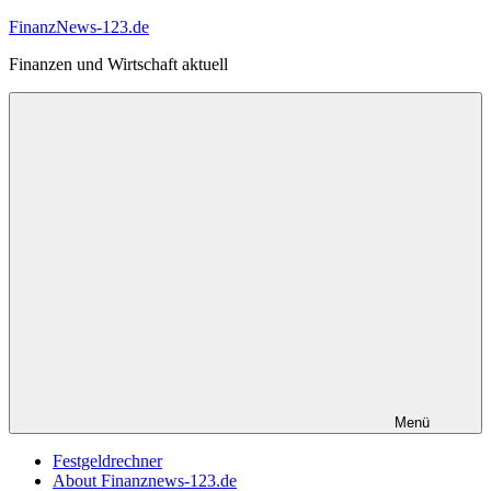
Zum
FinanzNews-123.de
Inhalt
Finanzen und Wirtschaft aktuell
springen
Menü
Festgeldrechner
About Finanznews-123.de