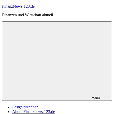
Zum
FinanzNews-123.de
Inhalt
Finanzen und Wirtschaft aktuell
springen
Menü
Festgeldrechner
About Finanznews-123.de