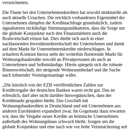
verzeichneten.
Die Flaute bei den Unternehmenskrediten hat sowohl strukturelle als
auch aktuelle Ursachen. Die reichlich vorhandenen Eigenmittel der
Unternehmen dämpfen die Kreditnachfrage grundsätzlich, zudem
signalisieren rückläufige Stimmungsindikatoren, dass die Sorge um
die globale Konjunktur nach den Finanzmärkten auch die
Realwirtschaft erfasst hat. Dies dürfte sich auch in einer
nachlassenden Investitionsbereitschaft der Unternehmen und damit
auf dem Markt für Unternehmenskredite niederschlagen. In
scharfem Kontrast hierzu steht der weiterhin florierende Markt für
Wohnungsbaukredite sowohl an Privatpersonen als auch an
Unternehmen und Selbstständige. Hierin spiegeln sich die robuste
Binnenwirtschaft, der steigende Wohnraumbedarf und die Suche
nach lohnender Vermögensanlage wider.
„Die kürzlich von der EZB veröffentlichten Zahlen zur
Kreditvergabe der deutschen Banken waren recht gut. Das ist
erfreulich, darf aber nicht darüber hinwegtäuschen, dass der
Kreditmarkt gespalten bleibt. Das Geschäft mit
Wohnungsbaukrediten in Deutschland und mit Unternehmen aus
anderen Euroländern expandiert zwar. Im Gegensatz dazu erwarten
wir, dass die Vergabe neuer Kredite an heimische Unternehmen
außerhalb des Wohnungsbaus schwach bleibt. Sorgen um die
globale Konjunktur und eine nach wie vor hohe Verunsicherung seit