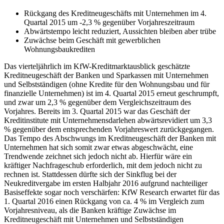
Rückgang des Kreditneugeschäfts mit Unternehmen im 4.
Quartal 2015 um -2,3 % gegenüber Vorjahreszeitraum
Abwärtstempo leicht reduziert, Aussichten bleiben aber trübe
Zuwächse beim Geschäft mit gewerblichen
Wohnungsbaukrediten
Das vierteljährlich im KfW-Kreditmarktausblick geschätzte
Kreditneugeschäft der Banken und Sparkassen mit Unternehmen
und Selbstständigen (ohne Kredite für den Wohnungsbau und für
finanzielle Unternehmen) ist im 4. Quartal 2015 erneut geschrumpft,
und zwar um 2,3 % gegenüber dem Vergleichszeitraum des
Vorjahres. Bereits im 3. Quartal 2015 war das Geschäft der
Kreditinstitute mit Unternehmensdarlehen abwärtsrevidiert um 3,3
% gegenüber dem entsprechenden Vorjahreswert zurückgegangen.
Das Tempo des Abschwungs im Kreditneugeschäft der Banken mit
Unternehmen hat sich somit zwar etwas abgeschwächt, eine
Trendwende zeichnet sich jedoch nicht ab. Hierfür wäre ein
kräftiger Nachfrageschub erforderlich, mit dem jedoch nicht zu
rechnen ist. Stattdessen dürfte sich der Sinkflug bei der
Neukreditvergabe im ersten Halbjahr 2016 aufgrund nachteiliger
Basiseffekte sogar noch verschärfen: KfW Research erwartet für das
1. Quartal 2016 einen Rückgang von ca. 4 % im Vergleich zum
Vorjahresniveau, als die Banken kräftige Zuwächse im
Kreditneugeschäft mit Unternehmen und Selbstständigen