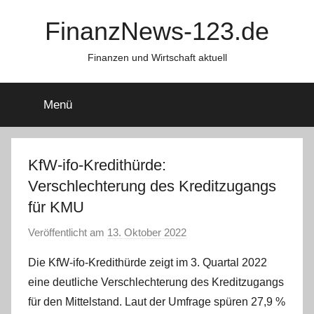
Zum
FinanzNews-123.de
Inhalt
springen
Finanzen und Wirtschaft aktuell
Menü
KfW-ifo-Kredithürde:
Verschlechterung des Kreditzugangs
für KMU
Veröffentlicht am
13. Oktober 2022
v
o
Die KfW-ifo-Kredithürde zeigt im 3. Quartal 2022
n
eine deutliche Verschlechterung des Kreditzugangs
a
für den Mittelstand. Laut der Umfrage spüren 27,9 %
d