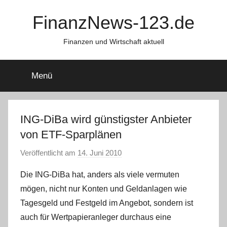
Zum
FinanzNews-123.de
Inhalt
springen
Finanzen und Wirtschaft aktuell
Menü
ING-DiBa wird günstigster Anbieter
von ETF-Sparplänen
Veröffentlicht am
14. Juni 2010
v
o
Die ING-DiBa hat, anders als viele vermuten
n
mögen, nicht nur Konten und Geldanlagen wie
C
Tagesgeld und Festgeld im Angebot, sondern ist
h
auch für Wertpapieranleger durchaus eine
r