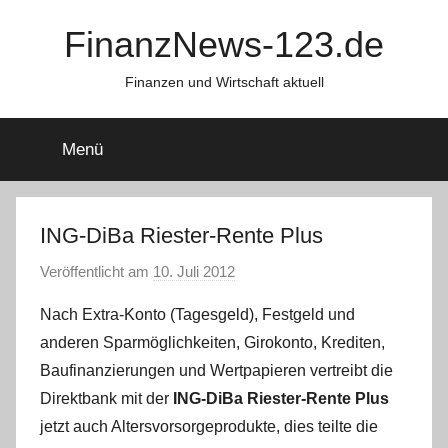
Zum
FinanzNews-123.de
Inhalt
springen
Finanzen und Wirtschaft aktuell
Menü
ING-DiBa Riester-Rente Plus
Veröffentlicht am
10. Juli 2012
v
o
Nach Extra-Konto (Tagesgeld), Festgeld und
n
anderen Sparmöglichkeiten, Girokonto, Krediten,
L
Baufinanzierungen und Wertpapieren vertreibt die
a
Direktbank mit der
ING-DiBa Riester-Rente Plus
r
jetzt auch Altersvorsorgeprodukte, dies teilte die
a