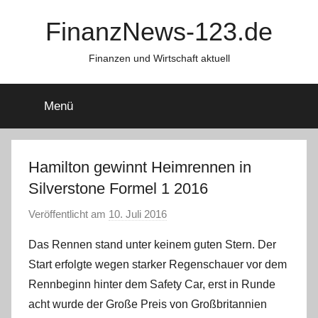
Zum
FinanzNews-123.de
Inhalt
springen
Finanzen und Wirtschaft aktuell
Menü
Hamilton gewinnt Heimrennen in
Silverstone Formel 1 2016
Veröffentlicht am
10. Juli 2016
v
o
Das Rennen stand unter keinem guten Stern. Der
n
Start erfolgte wegen starker Regenschauer vor dem
C
Rennbeginn hinter dem Safety Car, erst in Runde
W
acht wurde der Große Preis von Großbritannien