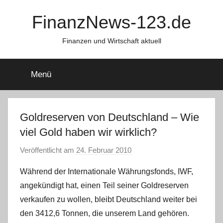
Zum
FinanzNews-123.de
Inhalt
springen
Finanzen und Wirtschaft aktuell
Menü
Goldreserven von Deutschland – Wie
viel Gold haben wir wirklich?
Veröffentlicht am
24. Februar 2010
v
o
Während der Internationale Währungsfonds, IWF,
n
angekündigt hat, einen Teil seiner Goldreserven
C
verkaufen zu wollen, bleibt Deutschland weiter bei
h
den 3412,6 Tonnen, die unserem Land gehören.
r