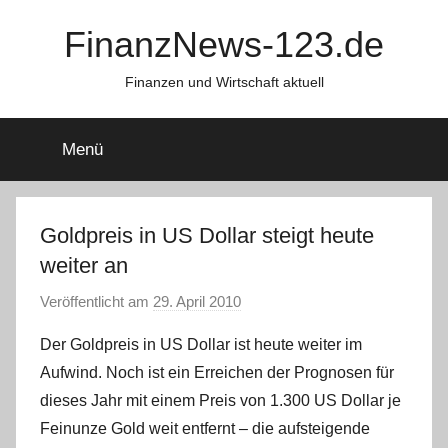
Zum
FinanzNews-123.de
Inhalt
springen
Finanzen und Wirtschaft aktuell
Menü
Goldpreis in US Dollar steigt heute
weiter an
Veröffentlicht am
29. April 2010
v
o
Der Goldpreis in US Dollar ist heute weiter im
n
Aufwind. Noch ist ein Erreichen der Prognosen für
C
dieses Jahr mit einem Preis von 1.300 US Dollar je
h
Feinunze Gold weit entfernt – die aufsteigende
r