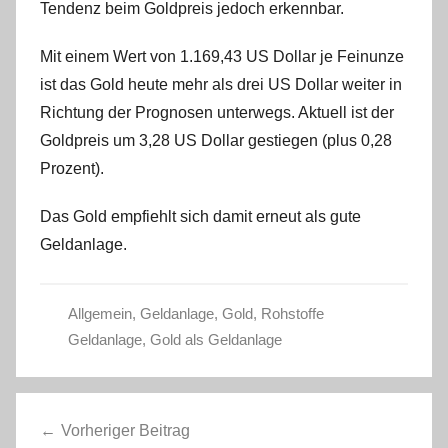
Tendenz beim Goldpreis jedoch erkennbar.
i
s
Mit einem Wert von 1.169,43 US Dollar je Feinunze
t
ist das Gold heute mehr als drei US Dollar weiter in
e
Richtung der Prognosen unterwegs. Aktuell ist der
l
W
Goldpreis um 3,28 US Dollar gestiegen (plus 0,28
.
Prozent).
Das Gold empfiehlt sich damit erneut als gute
Geldanlage.
Allgemein
,
Geldanlage
,
Gold
,
Rohstoffe
Geldanlage
,
Gold als Geldanlage
Beitragsnavigation
Vorheriger Beitrag