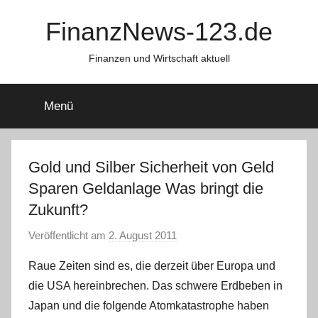
Zum
FinanzNews-123.de
Inhalt
springen
Finanzen und Wirtschaft aktuell
Menü
Gold und Silber Sicherheit von Geld
Sparen Geldanlage Was bringt die
Zukunft?
Veröffentlicht am
2. August 2011
v
o
Raue Zeiten sind es, die derzeit über Europa und
n
die USA hereinbrechen. Das schwere Erdbeben in
L
Japan und die folgende Atomkatastrophe haben
a