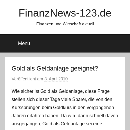
Zum
FinanzNews-123.de
Inhalt
springen
Finanzen und Wirtschaft aktuell
Menü
Gold als Geldanlage geeignet?
Veröffentlicht am
3. April 2010
v
o
Wie sicher ist Gold als Geldanlage, diese Frage
n
stellen sich dieser Tage viele Sparer, die von den
C
Kurssprüngen beim Goldkurs in den vergangenen
h
Jahren erfahren haben. Da wird dann schnell davon
r
ausgegangen, Gold als Geldanlage sei eine
i