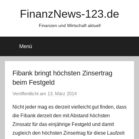
Zum
FinanzNews-123.de
Inhalt
springen
Finanzen und Wirtschaft aktuell
Menü
Fibank bringt höchsten Zinsertrag
beim Festgeld
Veröffentlicht am
13. März 2014
v
o
Nicht jeder mag es derzeit vielleicht gut finden, dass
n
die Fibank derzeit den mit Abstand höchsten
M
Zinssatz für das einjährige Festgeld und damit
a
zugleich den höchsten Zinsertrag für diese Laufzeit
i