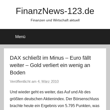
Zum
FinanzNews-123.de
Inhalt
springen
Finanzen und Wirtschaft aktuell
Menü
DAX schließt im Minus – Euro fällt
weiter – Gold verliert ein wenig an
Boden
Veröffentlicht am
4. März 2010
v
o
Und wieder geht es weiter, das Auf und Ab des
n
größten deutschen Aktienindex. Der Börsenschluss
C
brachte heute ein Ergebnis von 5.795 Punkten, was
h