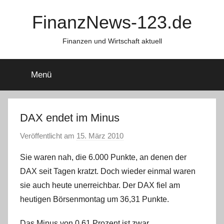
Zum
FinanzNews-123.de
Inhalt
springen
Finanzen und Wirtschaft aktuell
Menü
DAX endet im Minus
Veröffentlicht am
15. März 2010
v
o
Sie waren nah, die 6.000 Punkte, an denen der
n
DAX seit Tagen kratzt. Doch wieder einmal waren
C
sie auch heute unerreichbar. Der DAX fiel am
h
heutigen Börsenmontag um 36,31 Punkte.
r
i
Das Minus von 0,61 Prozent ist zwar