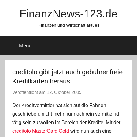
Zum
FinanzNews-123.de
Inhalt
springen
Finanzen und Wirtschaft aktuell
Menü
creditolo gibt jetzt auch gebührenfreie
Kreditkarten heraus
Veröffentlicht am
12. Oktober 2009
v
o
Der Kreditvermittler hat sich auf die Fahnen
n
geschrieben, nicht mehr nur noch rein vermittelnd
C
tätig sein zu wollen im Bereich der Kredite. Mit der
h
creditolo MasterCard Gold
wird nun auch eine
r