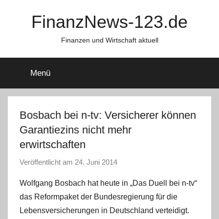
Zum
FinanzNews-123.de
Inhalt
springen
Finanzen und Wirtschaft aktuell
Menü
Bosbach bei n-tv: Versicherer können
Garantiezins nicht mehr
erwirtschaften
Veröffentlicht am
24. Juni 2014
v
o
Wolfgang Bosbach hat heute in „Das Duell bei n-tv“
n
das Reformpaket der Bundesregierung für die
a
Lebensversicherungen in Deutschland verteidigt.
d