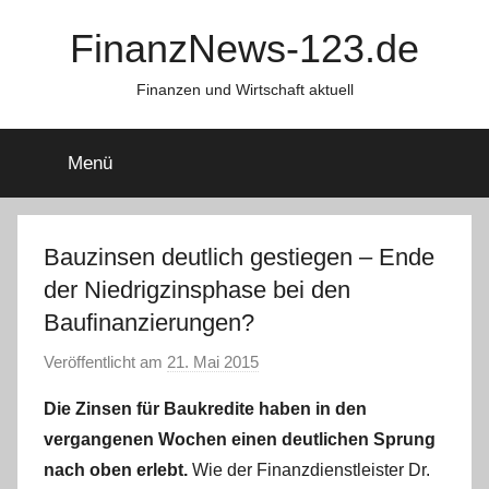
Zum
FinanzNews-123.de
Inhalt
springen
Finanzen und Wirtschaft aktuell
Menü
Bauzinsen deutlich gestiegen – Ende
der Niedrigzinsphase bei den
Baufinanzierungen?
Veröffentlicht am
21. Mai 2015
v
o
Die Zinsen für Baukredite haben in den
n
vergangenen Wochen einen deutlichen Sprung
a
nach oben erlebt.
Wie der Finanzdienstleister Dr.
d