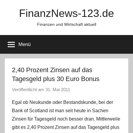
Zum
FinanzNews-123.de
Inhalt
springen
Finanzen und Wirtschaft aktuell
Menü
2,40 Prozent Zinsen auf das
Tagesgeld plus 30 Euro Bonus
Veröffentlicht am
31. Mai 2011
v
o
Egal ob Neukunde oder Bestandskunde, bei der
n
Bank of Scotland ist man seit heute in Sachen
L
Zinsen für Tagesgeld noch besser dran. Mittlerweile
a
gibt es 2,40 Prozent Zinsen auf das Tagesgeld plus
r