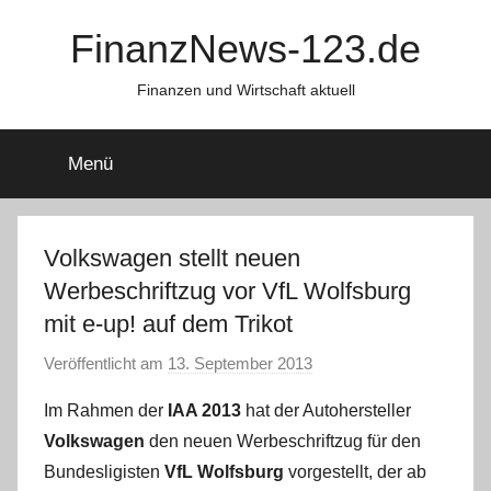
Zum
FinanzNews-123.de
Inhalt
springen
Finanzen und Wirtschaft aktuell
Menü
Volkswagen stellt neuen
Werbeschriftzug vor VfL Wolfsburg
mit e-up! auf dem Trikot
Veröffentlicht am
13. September 2013
v
o
Im Rahmen der
IAA 2013
hat der Autohersteller
n
Volkswagen
den neuen Werbeschriftzug für den
C
Bundesligisten
VfL Wolfsburg
vorgestellt, der ab
W