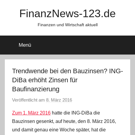
Zum
FinanzNews-123.de
Inhalt
springen
Finanzen und Wirtschaft aktuell
Menü
Trendwende bei den Bauzinsen? ING-
DiBa erhöht Zinsen für
Baufinanzierung
Veröffentlicht am
8. März 2016
v
o
Zum 1. März 2016
hatte die ING-DiBa die
n
Bauzinsen gesenkt, auf heute, den 8. März 2016,
C
und damit genau eine Woche später, hat die
W