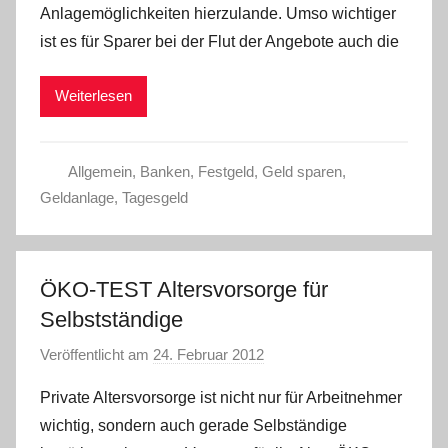
Anlagemöglichkeiten hierzulande. Umso wichtiger
C
ist es für Sparer bei der Flut der Angebote auch die
h
r
Weiterlesen
i
s
t
Allgemein
,
Banken
,
Festgeld
,
Geld sparen
,
e
Geldanlage
,
Tagesgeld
l
W
.
ÖKO-TEST Altersvorsorge für
Selbstständige
Veröffentlicht am
24. Februar 2012
v
o
Private Altersvorsorge ist nicht nur für Arbeitnehmer
n
wichtig, sondern auch gerade Selbständige
P