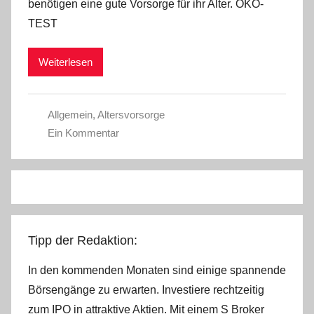
benötigen eine gute Vorsorge für ihr Alter. ÖKO-
r
TEST
e
s
Weiterlesen
s
e
Allgemein
,
Altersvorsorge
Ein Kommentar
Tipp der Redaktion:
In den kommenden Monaten sind einige spannende
Börsengänge zu erwarten. Investiere rechtzeitig
zum IPO in attraktive Aktien. Mit einem S Broker