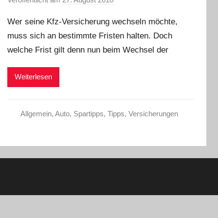
o
Wer seine Kfz-Versicherung wechseln möchte,
n
muss sich an bestimmte Fristen halten. Doch
C
welche Frist gilt denn nun beim Wechsel der
h
r
i
Weiterlesen
s
t
e
Allgemein
,
Auto
,
Spartipps
,
Tipps
,
Versicherungen
l
W
.