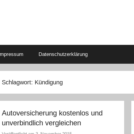
Impressum
Datenschutzerklärung
Schlagwort:
Kündigung
Autoversicherung kostenlos und
unverbindlich vergleichen
Veröffentlicht am
3. November 2015
v