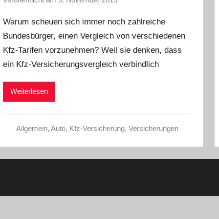
o
Warum scheuen sich immer noch zahlreiche
n
Bundesbürger, einen Vergleich von verschiedenen
a
Kfz-Tarifen vorzunehmen? Weil sie denken, dass
d
m
ein Kfz-Versicherungsvergleich verbindlich
i
n
Weiterlesen
Allgemein
,
Auto
,
Kfz-Versicherung
,
Versicherungen