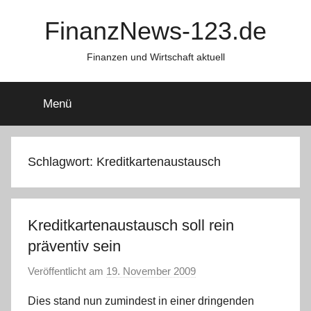
Zum
FinanzNews-123.de
Inhalt
springen
Finanzen und Wirtschaft aktuell
Menü
Schlagwort:
Kreditkartenaustausch
Kreditkartenaustausch soll rein
präventiv sein
Veröffentlicht am
19. November 2009
v
o
Dies stand nun zumindest in einer dringenden
n