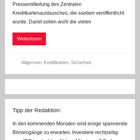
Pressemitteilung des Zentralen
C
Kreditkartenaustausches, die soeben veröffentlicht
h
wurde. Damit sollen wohl die vielen
r
i
Weiterlesen
s
t
e
Allgemein
,
Kreditkarten
,
Sicherheit
l
W
.
Tipp der Redaktion:
In den kommenden Monaten sind einige spannende
Börsengänge zu erwarten. Investiere rechtzeitig