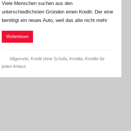
Viele Menschen suchen aus den
n
unterschiedlichsten Gründen einen Kredit. Der eine
C
benötigt ein neues Auto, weil das alte nicht mehr
h
r
i
Weiterlesen
s
t
e
Allgemein
,
Kredit ohne Schufa
,
Kredite
,
Kredite für
l
jeden Anlass
W
.