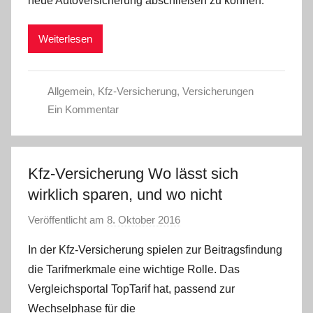
neue Autoversicherung abschließen zu können.
W
Weiterlesen
Allgemein
,
Kfz-Versicherung
,
Versicherungen
Ein Kommentar
Kfz-Versicherung Wo lässt sich
wirklich sparen, und wo nicht
Veröffentlicht am
8. Oktober 2016
v
o
In der Kfz-Versicherung spielen zur Beitragsfindung
n
die Tarifmerkmale eine wichtige Rolle. Das
C
Vergleichsportal TopTarif hat, passend zur
W
Wechselphase für die