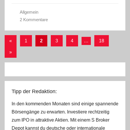
Allgemein
2 Kommentare
Seitennummerierung
Vorherige
«
1
2
3
4
…
18
Beiträge
der
Nächste
»
Beiträge
Beiträge
Tipp der Redaktion:
In den kommenden Monaten sind einige spannende
Börsengänge zu erwarten. Investiere rechtzeitig
zum IPO in attraktive Aktien. Mit einem S Broker
Depot kannst du deutsche oder internationale