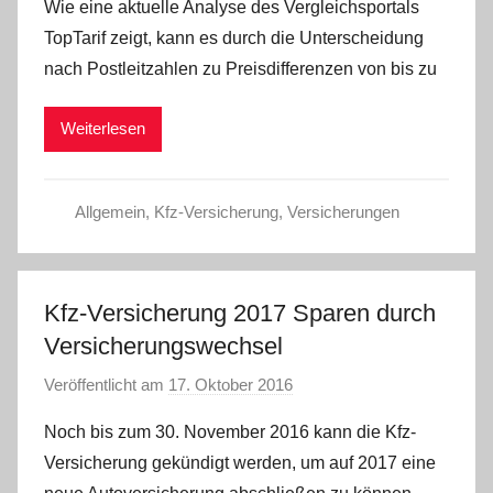
Wie eine aktuelle Analyse des Vergleichsportals
n
TopTarif zeigt, kann es durch die Unterscheidung
C
nach Postleitzahlen zu Preisdifferenzen von bis zu
W
Weiterlesen
Allgemein
,
Kfz-Versicherung
,
Versicherungen
Kfz-Versicherung 2017 Sparen durch
Versicherungswechsel
Veröffentlicht am
17. Oktober 2016
v
o
Noch bis zum 30. November 2016 kann die Kfz-
n
Versicherung gekündigt werden, um auf 2017 eine
C