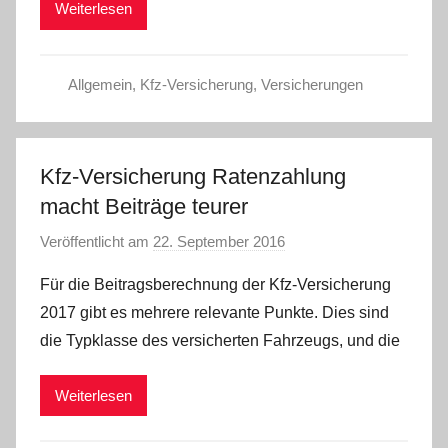
Weiterlesen
Allgemein
,
Kfz-Versicherung
,
Versicherungen
Kfz-Versicherung Ratenzahlung
macht Beiträge teurer
Veröffentlicht am
22. September 2016
v
o
Für die Beitragsberechnung der Kfz-Versicherung
n
2017 gibt es mehrere relevante Punkte. Dies sind
C
die Typklasse des versicherten Fahrzeugs, und die
W
Weiterlesen