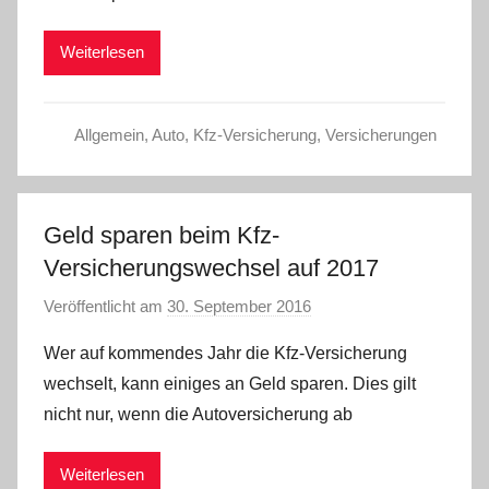
Weiterlesen
Allgemein
,
Auto
,
Kfz-Versicherung
,
Versicherungen
Geld sparen beim Kfz-
Versicherungswechsel auf 2017
Veröffentlicht am
30. September 2016
v
o
Wer auf kommendes Jahr die Kfz-Versicherung
n
wechselt, kann einiges an Geld sparen. Dies gilt
C
nicht nur, wenn die Autoversicherung ab
W
Weiterlesen