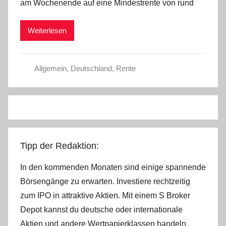
am Wochenende auf eine Mindestrente von rund
d
m
Weiterlesen
i
n
Allgemein
,
Deutschland
,
Rente
Tipp der Redaktion:
In den kommenden Monaten sind einige spannende
Börsengänge zu erwarten. Investiere rechtzeitig
zum IPO in attraktive Aktien. Mit einem S Broker
Depot kannst du deutsche oder internationale
Aktien und andere Wertpapierklassen handeln.