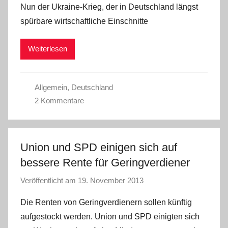
Nun der Ukraine-Krieg, der in Deutschland längst
a
spürbare wirtschaftliche Einschnitte
d
m
Weiterlesen
i
n
Allgemein
,
Deutschland
2 Kommentare
Union und SPD einigen sich auf
bessere Rente für Geringverdiener
Veröffentlicht am
19. November 2013
v
o
Die Renten von Geringverdienern sollen künftig
n
aufgestockt werden. Union und SPD einigten sich
a