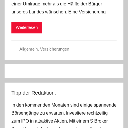
einer Umfrage mehr als die Hälfte der Bürger
C
unseres Landes wünschen. Eine Versicherung
h
r
Weiterlesen
i
s
t
Allgemein
,
Versicherungen
e
l
W
.
Tipp der Redaktion:
In den kommenden Monaten sind einige spannende
Börsengänge zu erwarten. Investiere rechtzeitig
zum IPO in attraktive Aktien. Mit einem S Broker